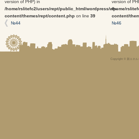
version of PHP) in
version of PH
/home/rslitefc2/users/rept/public_html/wordpress/wp-
/home/rslite
content/themes/rept/content.php
on line
39
content/them
№44
№46
Copyright © 新エネル