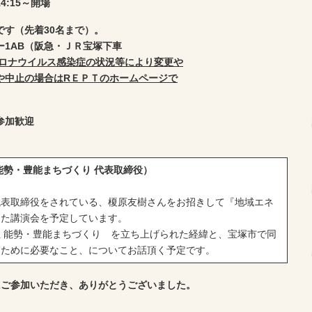
:15～開場
です（先着30名まで）。
1AB（阪急・ＪＲ宝塚下車
ロナウイルス感染症の状況等により変更や
や中止の場合はRＥＰＴのホームページで
参加歓迎
勢・豊能まちづくり 代表取締役）
表取締役をされている、榎原友樹さんをお招きして『地域エネ
した講演会を予定しています。
 能勢・豊能まちづくり を立ち上げられた経緯と、宝塚市で同
るために必要なこと、についてお話頂く予定です。
にご参加いただき、ありがとうございました。