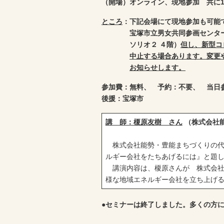
（開場）オンライン、現地参加 共に14
ところ
：下記会場にて現地参加も可能
宝塚市立男女共同参画センター
ソリオ２ ４階）
但し、新型コ
中止する場合あります。変更
お知らせします。
参加費：無料、 予約：不要、 当日
後援：宝塚市
講 師：榎原友樹 さん
（株式会社能
株式会社能勢・豊能まちづくりの代
ルギー会社をたちあげるには』と題
講演内容は、榎原さんが 株式会社
様な地域エネルギー会社を立ち上げ
●
セミナーは終了しました。多くの方