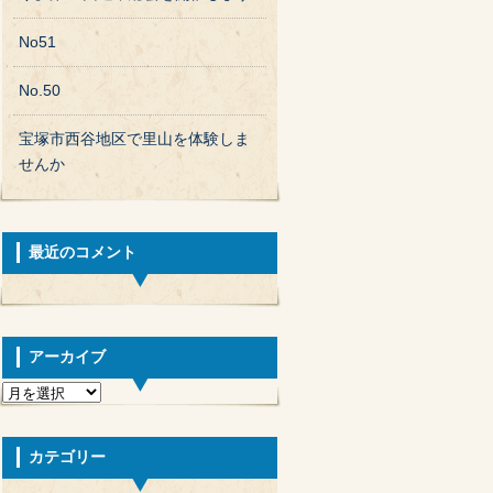
No51
No.50
宝塚市西谷地区で里山を体験しま
せんか
最近のコメント
アーカイブ
カテゴリー